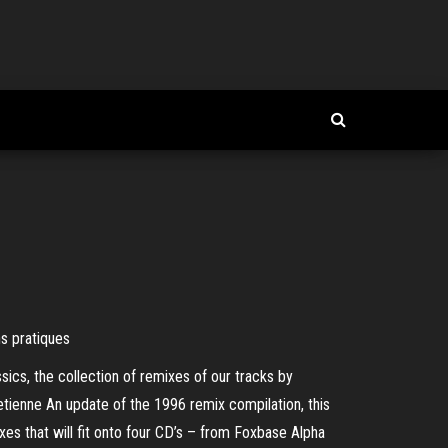
s pratiques
ics, the collection of remixes of our tracks by
etienne An update of the 1996 remix compilation, this
xes that will fit onto four CD’s – from Foxbase Alpha