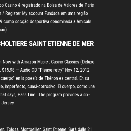
o Casino é registrado na Bolsa de Valores de Paris
gin / Register My account Fundada em uma região
 1909 como secção desportiva denominada a Amicale
ção).
 CHOLTIERE SAINT ETIENNE DE MER
sten Now with Amazon Music : Casino Classics (Deluxe
. $15.98 — Audio CD "Please retry" Nov 12, 2012
-cuerpo” en la poesía de Thénon es central. En su
le, imperfecto, cuasi-corrosivo. El cuerpo, como una
that says, Pass Line.. The program provides a six-
 Jersey.
n, Tolosa, Montpellier, Saint Etienne. Sarà dalle 21