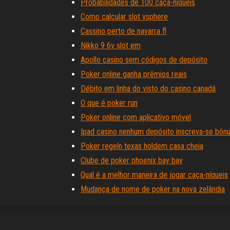
Probabilidades de 100 caça-níqueis
Como calcular slot vsphere
Cassino perto de navarra fl
Nikko 9 6v slot em
Apollo casino sem códigos de depósito
Poker online ganha prêmios reais
Débito em linha do visto do casino canadá
O que é poker run
Poker online com aplicativo móvel
Ipad casino nenhum depósito inscreva-se bôn
Poker regeln texas holdem casa cheia
Clube de poker phoenix bay bay
Qual é a melhor maneira de jogar caça-níqueis
Mudança de nome de poker na nova zelândia