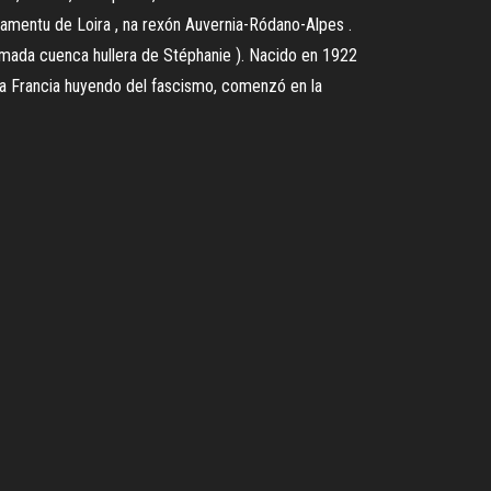
artamentu de Loira , na rexón Auvernia-Ródano-Alpes .
lamada cuenca hullera de Stéphanie ). Nacido en 1922
ó a Francia huyendo del fascismo, comenzó en la