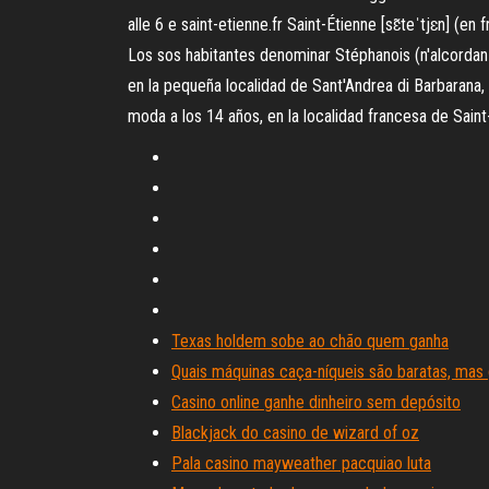
alle 6 e saint-etienne.fr Saint-Étienne [sɛ̃teˈtjɛn] (
Los sos habitantes denominar Stéphanois (n'alcordan
en la pequeña localidad de Sant'Andrea di Barbarana,
moda a los 14 años, en la localidad francesa de Saint
Texas holdem sobe ao chão quem ganha
Quais máquinas caça-níqueis são baratas, ma
Casino online ganhe dinheiro sem depósito
Blackjack do casino de wizard of oz
Pala casino mayweather pacquiao luta