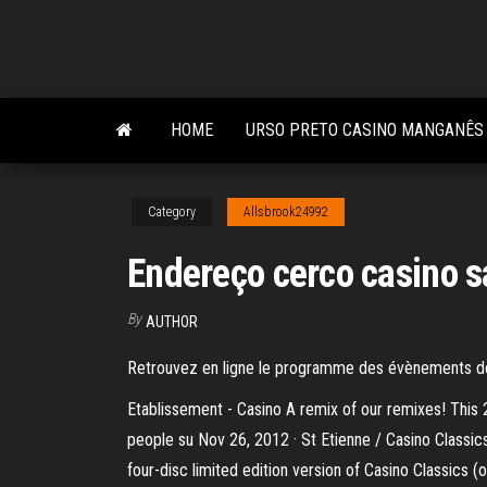
Skip
to
the
content
HOME
URSO PRETO CASINO MANGANÊS 
Category
Allsbrook24992
Endereço cerco casino s
By
AUTHOR
Retrouvez en ligne le programme des évènements de A
Etablissement - Casino A remix of our remixes! This 
people su Nov 26, 2012 · St Etienne / Casino Classic
four-disc limited edition version of Casino Classics 