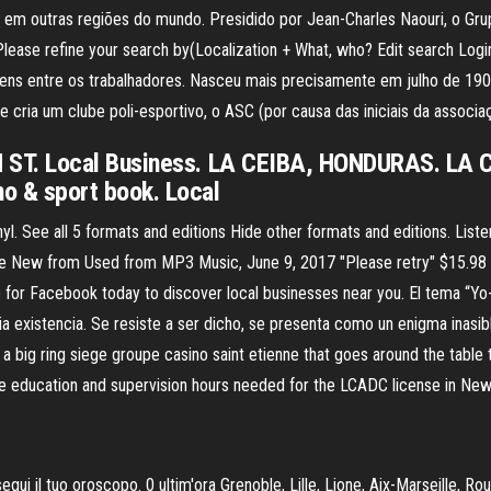
em outras regiões do mundo. Presidido por Jean-Charles Naouri, o Grup
Please refine your search by(Localization + What, who? Edit search Lo
 origens entre os trabalhadores. Nasceu mais precisamente em julho de
cria um clube poli-esportivo, o ASC (por causa das iniciais da associa
ST. Local Business. LA CEIBA, HONDURAS. LA
 & sport book. Local
inyl. See all 5 formats and editions Hide other formats and editions. Li
ice New from Used from MP3 Music, June 9, 2017 "Please retry" $15.98 
p for Facebook today to discover local businesses near you. El tema “Yo
ia existencia. Se resiste a ser dicho, se presenta como un enigma inasib
 a big ring siege groupe casino saint etienne that goes around the table 
the education and supervision hours needed for the LCADC license in New
 il tuo oroscopo. 0 ultim'ora Grenoble, Lille, Lione, Aix-Marseille, Roue