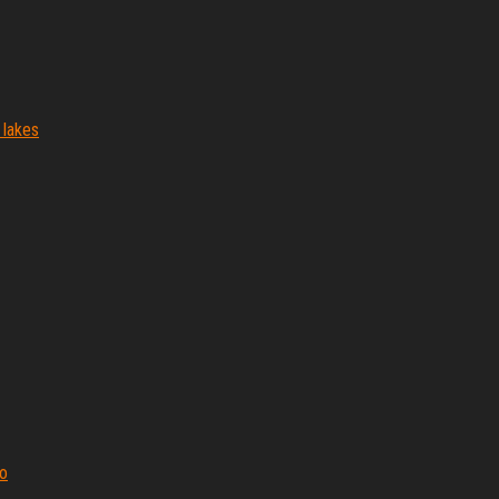
 lakes
vo