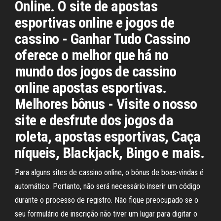
Online. O site de apostas
esportivas online e jogos de
cassino - Ganhar Tudo Cassino
oferece o melhor que há no
mundo dos jogos de cassino
online apostas esportivas.
Melhores bônus - Visite o nosso
site e desfrute dos jogos da
roleta, apostas esportivas, Caça
níqueis, Blackjack, Bingo e mais.
Para alguns sites de cassino online, o bônus de boas-vindas é
automático. Portanto, não será necessário inserir um código
durante o processo de registro. Não fique preocupado se o
seu formulário de inscrição não tiver um lugar para digitar o