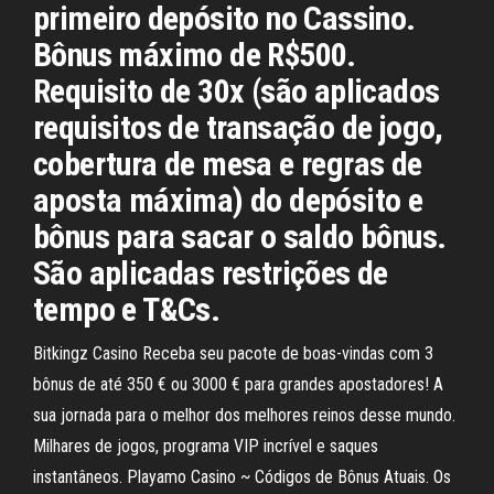
primeiro depósito no Cassino.
Bônus máximo de R$500.
Requisito de 30x (são aplicados
requisitos de transação de jogo,
cobertura de mesa e regras de
aposta máxima) do depósito e
bônus para sacar o saldo bônus.
São aplicadas restrições de
tempo e T&Cs.
Bitkingz Casino Receba seu pacote de boas-vindas com 3
bônus de até 350 € ou 3000 € para grandes apostadores! A
sua jornada para o melhor dos melhores reinos desse mundo.
Milhares de jogos, programa VIP incrível e saques
instantâneos. Playamo Casino ~ Códigos de Bônus Atuais. Os