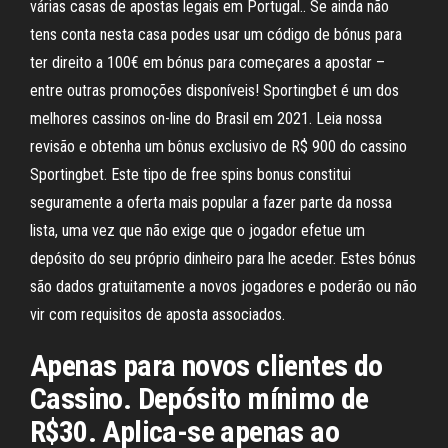
várias casas de apostas legais em Portugal.. Se ainda não
tens conta nesta casa podes usar um código de bónus para
ter direito a 100€ em bónus para começares a apostar –
entre outras promoções disponíveis! Sportingbet é um dos
melhores cassinos on-line do Brasil em 2021. Leia nossa
revisão e obtenha um bônus exclusivo de R$ 900 do cassino
Sportingbet. Este tipo de free spins bonus constitui
seguramente a oferta mais popular a fazer parte da nossa
lista, uma vez que não exige que o jogador efetue um
depósito do seu próprio dinheiro para lhe aceder. Estes bónus
são dados gratuitamente a novos jogadores e poderão ou não
vir com requisitos de aposta associados.
Apenas para novos clientes do
Cassino. Depósito mínimo de
R$30. Aplica-se apenas ao