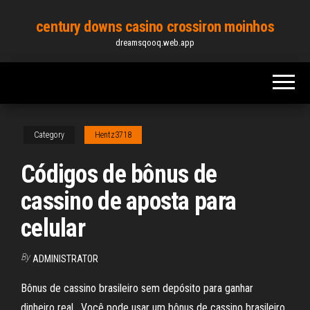
Skip
century downs casino crossiron moinhos
to
dreamsqooq.web.app
the
content
Category
Hentz3718
Códigos de bônus de
cassino de aposta para
celular
By
ADMINISTRATOR
Bônus de cassino brasileiro sem depósito para ganhar
dinheiro real . Você pode usar um bônus de cassino brasileiro