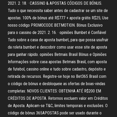
2021. 2. 18. · CASSINO & APOSTAS CÓDIGOS DE BÓNUS.
Tudo o que necessita saber antes de cadastrar se um site de
apostas. 100% de bônus até R$777 + aposta grátis R$25; Use
nosso código PROMOCODE BETMOTION. Bônus Exclusivo
para o cassino de 2021. 2. 16. · opiniões Bumbet é Confiável
Tudo sobre a casa de aposta bumbet, para que possa usufruir
da roleta bumbet e descobrir como usar esse site de aposta
para ganhar rápido. opiniões Betmais Brasil Bônus e Opiniões
Informações sobre casa apostas Betmais Brasil, com aposta
de futebol, cassino online e tudo sobre cadastro, depósito e
retirada de recursos. Registre-se hoje no Bet365 Brasil com
o código de bônus e desbloqueie as ofertas de boas-vindas
completas: NOVOS CLIENTES: OBTENHA ATÉ R$200 EM
CRÉDITOS DE APOSTA. Retornos excluem valor em Créditos
de Aposta. Aplicam-se T&C, limites temporais e exclusões. O
código de bônus 365APOSTAS pode ser usado durante o