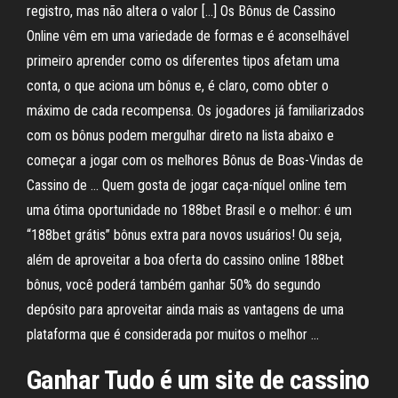
registro, mas não altera o valor […] Os Bônus de Cassino
Online vêm em uma variedade de formas e é aconselhável
primeiro aprender como os diferentes tipos afetam uma
conta, o que aciona um bônus e, é claro, como obter o
máximo de cada recompensa. Os jogadores já familiarizados
com os bônus podem mergulhar direto na lista abaixo e
começar a jogar com os melhores Bônus de Boas-Vindas de
Cassino de … Quem gosta de jogar caça-níquel online tem
uma ótima oportunidade no 188bet Brasil e o melhor: é um
“188bet grátis” bônus extra para novos usuários! Ou seja,
além de aproveitar a boa oferta do cassino online 188bet
bônus, você poderá também ganhar 50% do segundo
depósito para aproveitar ainda mais as vantagens de uma
plataforma que é considerada por muitos o melhor …
Ganhar Tudo é um site de cassino